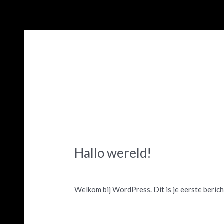
Ga
naar
de
inhoud
Geen categorie
Hallo wereld!
Hallo
wereld!
Laat een reactie achter
/
Geen categorie
/
Ti
Welkom bij WordPress. Dit is je eerste berich
Meer lezen »